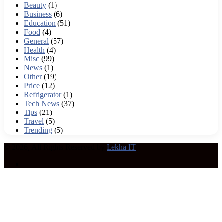
Beauty
(1)
Business
(6)
Education
(51)
Food
(4)
General
(57)
Health
(4)
Misc
(99)
News
(1)
Other
(19)
Price
(12)
Refrigerator
(1)
Tech News
(37)
Tips
(21)
Travel
(5)
Trending
(5)
© 2026, All Rights Reserved by
Lekha IT
RSS
Back
to
top
button