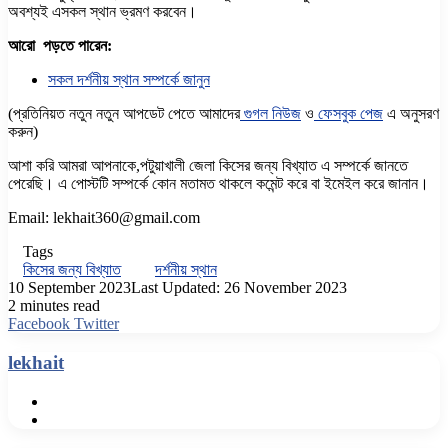
অবশ্যই এসকল স্থান ভ্রমণ করবেন।
আরো পড়তে পারেন:
সকল দর্শনীয় স্থান সম্পর্কে জানুন
(প্রতিনিয়ত নতুন নতুন আপডেট পেতে আমাদের
গুগল নিউজ
ও
ফেসবুক পেজ
এ অনুসরণ
করুন)
আশা করি আমরা আপনাকে,পটুয়াখালী জেলা কিসের জন্য বিখ্যাত এ সম্পর্কে জানতে
পেরেছি। এ পোস্টটি সম্পর্কে কোন মতামত থাকলে কমেন্ট করে বা ইমেইল করে জানান।
Email: lekhait360@gmail.com
Tags
কিসের জন্য বিখ্যাত
দর্শনীয় স্থান
10 September 2023
Last Updated: 26 November 2023
2 minutes read
LinkedIn
Share
Print
Facebook
Twitter
via
Email
lekhait
Website
Facebook