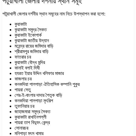
পটুয়াখালী জেলার দর্শনীয় স্থান সমূহ
পটুয়াখালী জেলার দর্শনীয় স্থান সমূহের নাম নিচে উপস্থাপন করা হলো:
কুয়াকাটা
কুয়াকাটা সমুদ্র সৈকত
কুয়াকাটা ইকোপার্ক
কুয়াকাটা জাতীয় উদ্যান
মহেন্দ্র রায়ের জমিদার বাড়ি
শ্রীরামপুর জমিদার বাড়ি
ফাতরার চর
কুয়াকাটা বৌদ্ধ মন্দির
কানাই বলাই দিঘী
হযরত ইয়ার উদ্দিন খলিফার মাজার
কাজলার চর
কনকদিয়া পালপাড়া ঐতিহাসিক কম্পানি পুকুর
পায়রা সেতু
শের-ই-বাংলার দাদার পৈতৃক বাড়ি
কনকদিয়া পালপাড়া মৃৎশিল্প
তুফানিয়ার চর
জাহাজমারা সমুদ্র সৈকত
কুয়াকাটা রাখাইনপল্লী
পায়রা তাপ বিদ্যুৎ কেন্দ্র
সোনারচর
মনিপাড়া মৎস খামার