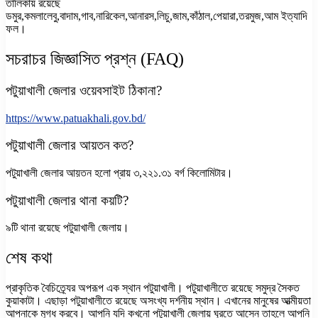
তালিকায় রয়েছে
ডমুর,কমলালেবু,বাদাম,গাব,নারিকেল,আনারস,লিচু,জাম,কাঁঠাল,পেয়ারা,তরমুজ,আম ইত্যাদি
ফল।
সচরাচর জিজ্ঞাসিত প্রশ্ন (FAQ)
পটুয়াখালী জেলার ওয়েবসাইট ঠিকানা?
https://www.patuakhali.gov.bd/
পটুয়াখালী জেলার আয়তন কত?
পটুয়াখালী জেলার আয়তন হলো প্রায় ৩,২২১.৩১ বর্গ কিলোমিটার।
পটুয়াখালী জেলার থানা কয়টি?
৯টি থানা রয়েছে পটুয়াখালী জেলায়।
শেষ কথা
প্রাকৃতিক বৈচিত্র্যের অপরূপ এক স্থান পটুয়াখালী। পটুয়াখালীতে রয়েছে সমুদ্র সৈকত
কুয়াকাটা। এছাড়া পটুয়াখালীতে রয়েছে অসংখ্য দর্শনীয় স্থান। এখানের মানুষের আত্মীয়তা
আপনাকে মুগ্ধ করবে। আপনি যদি কখনো পটুয়াখালী জেলায় ঘুরতে আসেন তাহলে আপনি