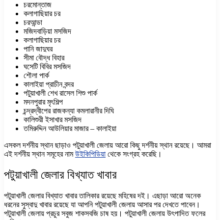
চরমোন্তাজ
কলাগাছিয়ার চর
চরআন্ডা
মজিদবাড়িয়া মসজিদ
কলাগাছিয়ার চর
পানি জাদুঘর
সীমা বৌদ্ধ বিহার
ঘসেটি বিবির মসজিদ
শৌলা পার্ক
কালাইয়া প্রাচীন বন্দর
পটুয়াখালী শেখ রাসেল শিশু পার্ক
মদনপুরার মৃৎশিল্প
চন্দ্রদ্বীপের রাজকন্যা কমলারানীর দিঘি
কালিশুরী ইসাখার মসজিদ
তমিরুদ্দিন আউলিয়ার মাজার – কালাইয়া
এসকল দর্শনীয় স্থান ছাড়াও পটুয়াখালী জেলায় আরো কিছু দর্শনীয় স্থান রয়েছে। আমরা
এই দর্শনীয় স্থান সমূহের নাম
উইকিপিডিয়া
থেকে সংগ্রহ করেছি।
পটুয়াখালী জেলার বিখ্যাত খাবার
পটুয়াখালী জেলার বিখ্যাত খাবার তালিকার রয়েছে মহিষের দই। এছাড়া আরো অনেক
ধরনের সুস্বাদু খাবার রয়েছে যা আপনি পটুয়াখালী জেলায় আসার পর দেখতে পাবেন।
পটুয়াখালী জেলায় প্রচুর সবুজ শাকসবজি চাষ হয়। পটুয়াখালী জেলায় উৎপাদিত ফলের