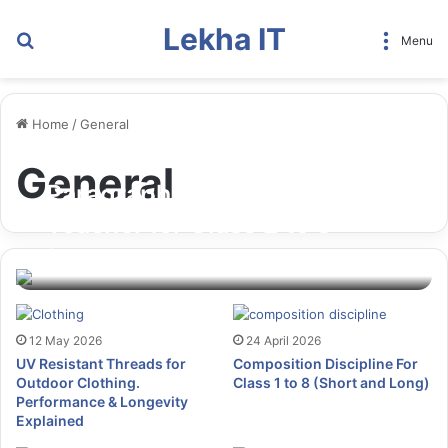
Lekha IT
Search
Menu
for
Home
/
General
General
Paragraph on My Favourite
Teacher for Class 2 to 8
6 days ago
12 May 2026
24 April 2026
UV Resistant Threads for
Composition Discipline For
Outdoor Clothing.
Class 1 to 8 (Short and Long)
Performance & Longevity
Explained