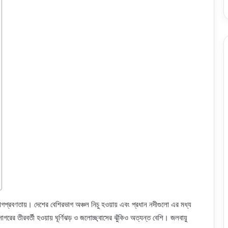
প্রবণতায়। দেশের বেশিরভাগ অঞ্চল নিচু হওয়ায় এবং প্রধান নদীগুলো এর মধ্য
াগরের তীরবর্তী হওয়ায় ঘূর্ণিঝড় ও জলোচ্ছ্বাসের ঝুঁকিও অত্যন্ত বেশি। জলবায়ু