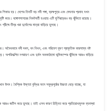
 শিকার হয়। দেশের তিনটি বড় নদী গঙ্গা, ব্রহ্মপুত্র এবং মেঘনার প্রবাহ যখন
ষ্টি করে। বঙ্গোপসাগরের নিকটবর্তী হওয়ায় এটি ঘূর্ণিঝড়েরও বড় ঝুঁকিতে রয়েছে।
গ্রীষ্মে তীব্র খরা দুর্যোগের মাত্রা বাড়িয়ে তুলছে।
ন করে। অবৈধভাবে নদী দখল, বন নিধন, এবং পরিবেশ দূষণ প্রাকৃতিক ভারসাম্য নষ্ট
়ে। অপরিকল্পিত নগরায়ণ এবং দুর্বল অবকাঠামো ভূমিকম্পের ঝুঁকিকে আরও বাড়িয়ে
ান উৎস। বৈশ্বিক উষ্ণতা বৃদ্ধির ফলে সমুদ্রপৃষ্ঠের উচ্চতা বেড়ে যাচ্ছে, যা
িতিকে আরও জটিল করে তুলছে। তাই এসব কারণ চিহ্নিত করে প্রতিরোধমূলক ব্যবস্থা