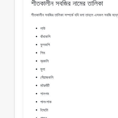
শীতকালীন সবজির নামের তালিকা
শীতকালীন সবজির তালিকা সম্পর্কে যদি বলা তাহলে এসকল সবজি মধ্য
লাউ
বাঁধাকপি
ফুলকপি
শিম
ব্রকলি
মুলা
পেঁয়াজকলি
মটরশুঁটি
শালগম
পালংশাক
টমেটো