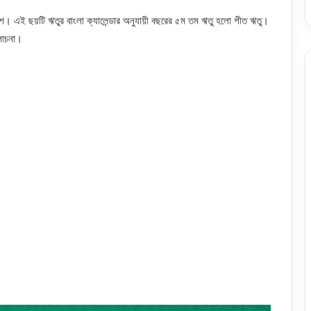
শ। এই ছয়টি ঋতুর বাংলা ক্যালেন্ডার অনুযায়ী বছরের ৫ম তম ঋতু হলো শীত ঋতু।
লোচনা।