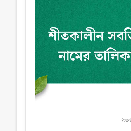
শীতকালী