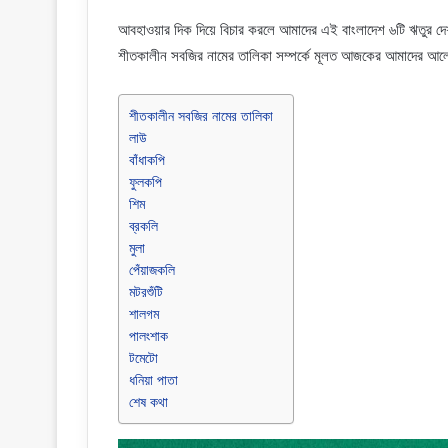
আবহাওয়ার দিক দিয়ে বিচার করলে আমাদের এই বাংলাদেশ ৬টি ঋতুর দে
শীতকালীন সবজির নামের তালিকা সম্পর্কে মূলত আজকের আমাদের আ
শীতকালীন সবজির নামের তালিকা
লাউ
বাঁধাকপি
ফুলকপি
শিম
ব্রকলি
মুলা
পেঁয়াজকলি
মটরশুঁটি
শালগম
পালংশাক
টমেটো
ধনিয়া পাতা
শেষ কথা