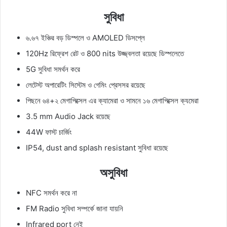
সুবিধা
৬.৬৭ ইঞ্চির বড় ডিস্পলে ও AMOLED ডিসপ্লে
120Hz রিফ্রেশ রেট ও 800 nits উজ্জ্বলতা রয়েছে ডিস্পলেতে
5G সুবিধা সমর্থন করে
লেটেস্ট অপারেটিং সিস্টেম ও গেমিং প্রেসসর রয়েছে
পিছনে ৬৪+২ মেগাপিক্সেল এর ক্যামেরা ও সামনে ১৬ মেগাপিক্সেল ক্যমেরা
3.5 mm Audio Jack রয়েছে
44W ফাস্ট চার্জিং
IP54, dust and splash resistant সুবিধা রয়েছে
অসুবিধা
NFC সমর্থন করে না
FM Radio সুবিধা সম্পর্কে জানা যায়নি
Infrared port নেই