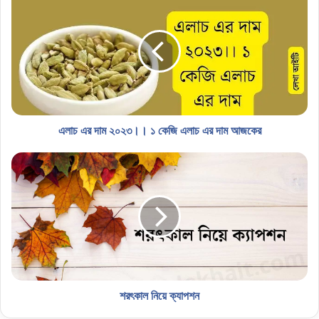
এলাচ এর দাম ২০২৩।। ১ কেজি এলাচ এর দাম আজকের
শরৎকাল নিয়ে ক্যাপশন